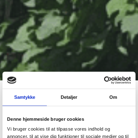
Samtykke
Detaljer
Om
Hækklipning kan anvendes mange steder, ligesom de
også kan have mange udformninger. De kan stå som
Denne hjemmeside bruger cookies
rammen om en grund eller opdele haven i mindre
enheder, men formålet kan også være at danne læ for
Vi bruger cookies til at tilpasse vores indhold og
vind og vejr. Hække kan være klippet lige, i former
annoncer, til at vise dig funktioner til sociale medier og til